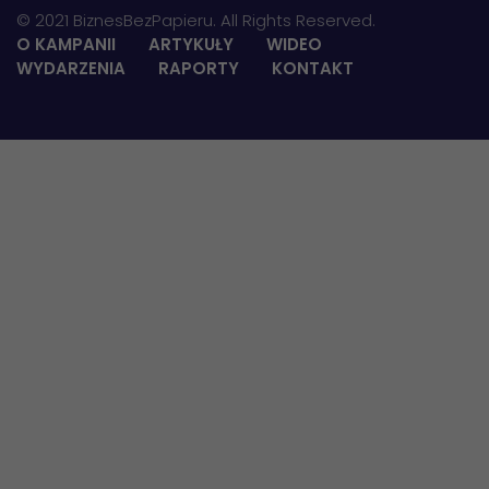
© 2021 BiznesBezPapieru. All Rights Reserved.
O KAMPANII
ARTYKUŁY
WIDEO
WYDARZENIA
RAPORTY
KONTAKT