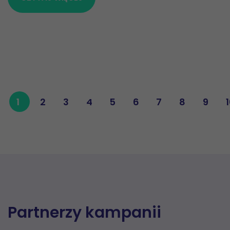
1
2
3
4
5
6
7
8
9
Partnerzy kampanii