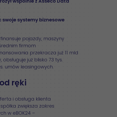
rożył wspólnie z Asseco Data
jąc swoje systemy biznesowe
finansuje pojazdy, maszyny
i średnim firmom
nansowania przekracza już 11 mld
obsługuje już blisko 73 tys.
tys. umów leasingowych.
od ręki
erta i obsługa klienta
spółka zwiększa zakres
ych w eBOK24 –