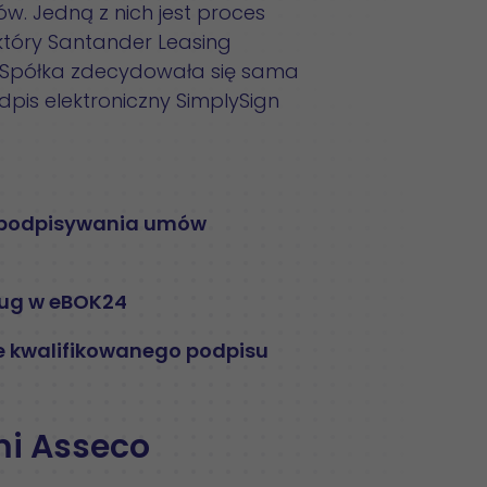
. Jedną z nich jest proces
tóry Santander Leasing
ć. Spółka zdecydowała się sama
pis elektroniczny SimplySign
u podpisywania umów
sług w eBOK24
e kwalifikowanego podpisu
mi Asseco