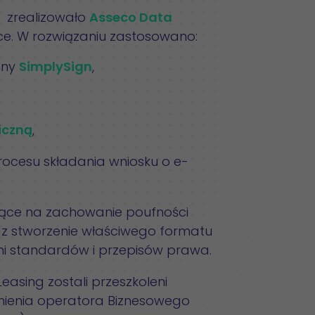
g zrealizowało
Asseco Data
lsce. W rozwiązaniu zastosowano:
zny
SimplySign
,
iczną
,
ocesu składania wniosku o e-
jące na zachowanie poufności
 stworzenie właściwego formatu
 standardów i przepisów prawa.
asing zostali przeszkoleni
wnienia operatora Biznesowego