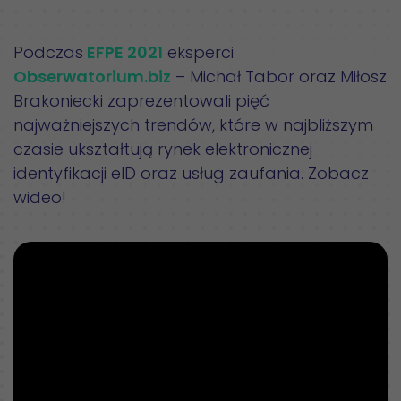
Podczas
EFPE 2021
eksperci
Obserwatorium.biz
– Michał Tabor oraz Miłosz
Brakoniecki zaprezentowali pięć
najważniejszych trendów, które w najbliższym
czasie ukształtują rynek elektronicznej
identyfikacji eID oraz usług zaufania. Zobacz
wideo!