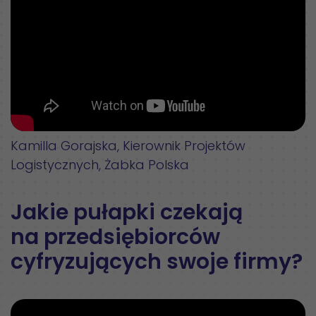
Kamilla Gorajska, Kierownik Projektów
Logistycznych, Żabka Polska
Jakie pułapki czekają
na przedsiębiorców
cyfryzujących swoje firmy?