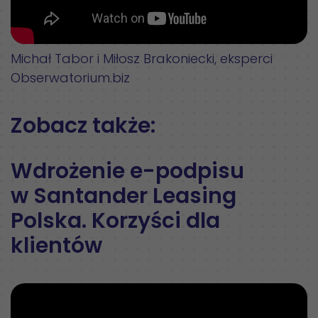
Michał Tabor i Miłosz Brakoniecki, eksperci
Obserwatorium.biz
Zobacz także:
Wdrożenie e-podpisu
w Santander Leasing
Polska. Korzyści dla
klientów